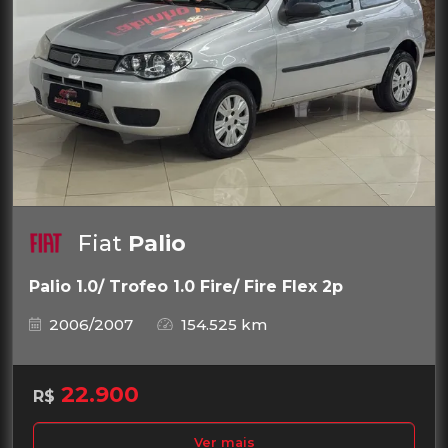
Fiat
Palio
Palio 1.0/ Trofeo 1.0 Fire/ Fire Flex 2p
2006/2007
154.525 km
22.900
R$
Ver mais