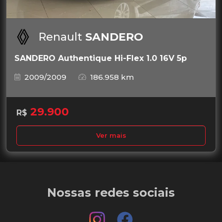
Renault
SANDERO
SANDERO Authentique Hi-Flex 1.0 16V 5p
2009/2009
186.958 km
29.900
R$
Ver mais
Nossas redes sociais