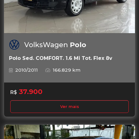
VolksWagen
Polo
Polo Sed. COMFORT. 1.6 Mi Tot. Flex 8v
2010/2011
166.829 km
37.900
R$
Ver mais