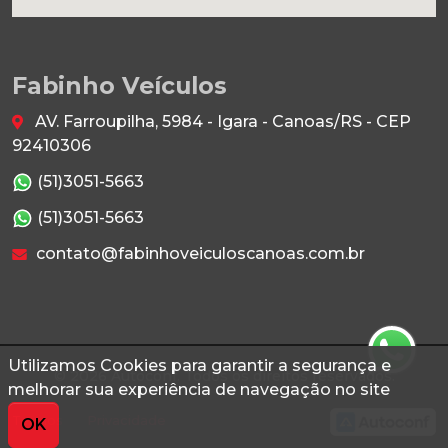
Fabinho Veículos
AV. Farroupilha, 5984 - Igara - Canoas/RS - CEP
92410306
(51)3051-5663
(51)3051-5663
contato@fabinhoveiculoscanoas.com.br
Utilizamos Cookies para garantir a segurança e
© 2026 Autoconf. Todos os direitos reservados.
melhorar sua experiência de navegação no site
Termos
Privacidade
OK