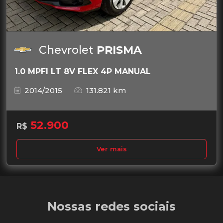
Chevrolet
PRISMA
1.0 MPFI LT 8V FLEX 4P MANUAL
2014/2015
131.821 km
52.900
R$
Ver mais
Nossas redes sociais