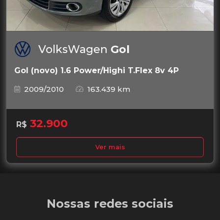
VolksWagen
Gol
Gol (novo) 1.6 Power/Highi T.Flex 8v 4P
2009/2010
163.439 km
32.900
R$
Ver mais
Nossas redes sociais