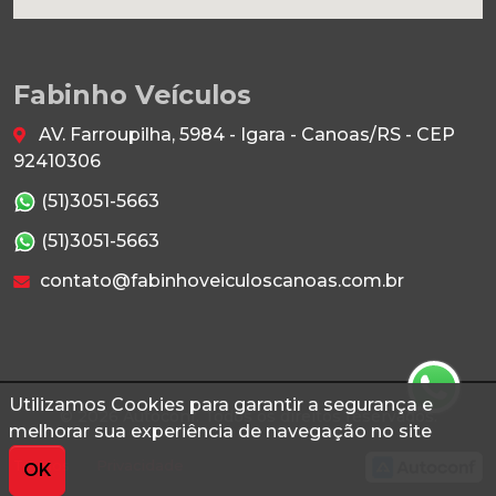
Fabinho Veículos
AV. Farroupilha, 5984 - Igara - Canoas/RS - CEP
92410306
(51)3051-5663
(51)3051-5663
contato@fabinhoveiculoscanoas.com.br
Utilizamos Cookies para garantir a segurança e
© 2026 Autoconf. Todos os direitos reservados.
melhorar sua experiência de navegação no site
Termos
Privacidade
OK