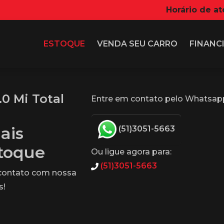
Horário de a
ESTOQUE
VENDA SEU CARRO
FINANC
0 Mi Total
Entre em contato pelo Whatsapp
ais
(51)3051-5663
stoque
Ou ligue agora para:
(51)3051-5663
 contato com nossa
s!