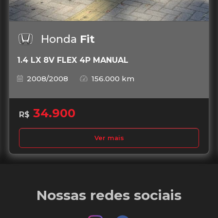
Honda
Fit
1.4 LX 8V FLEX 4P MANUAL
2008/2008
156.000 km
34.900
R$
Ver mais
Nossas redes sociais