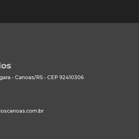
los
 Igara - Canoas/RS - CEP 92410306
loscanoas.com.br