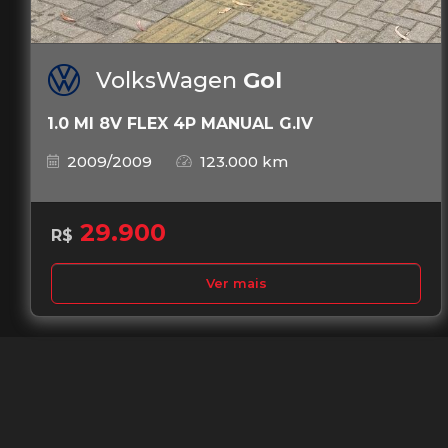
VolksWagen
Gol
1.0 MI 8V FLEX 4P MANUAL G.IV
2009/2009
123.000 km
29.900
R$
Ver mais