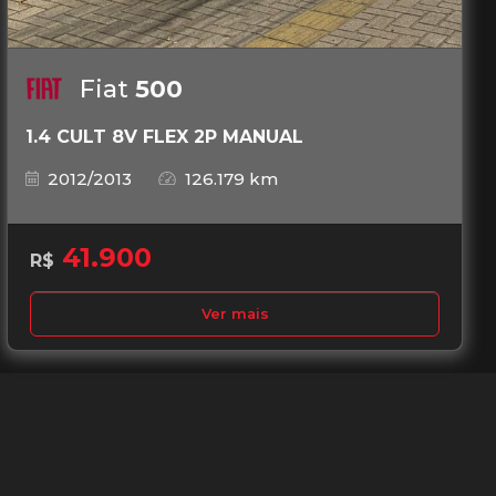
Fiat
500
1.4 CULT 8V FLEX 2P MANUAL
2012/2013
126.179 km
41.900
R$
Ver mais