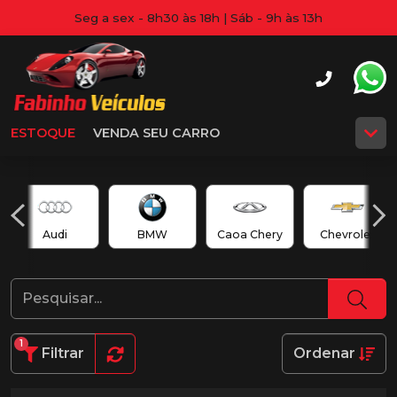
Seg a sex - 8h30 às 18h | Sáb - 9h às 13h
ESTOQUE
VENDA SEU CARRO
Audi
BMW
Caoa Chery
Chevrolet
1
Filtrar
Ordenar