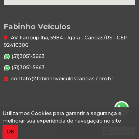
Fabinho Veículos
AV. Farroupilha, 5984 - Igara - Canoas/RS - CEP
92410306
(51)3051-5663
(51)3051-5663
contato@fabinhoveiculoscanoas.com.br
Utilizamos Cookies para garantir a segurança e
© 2026 Autoconf. Todos os direitos reservados.
melhorar sua experiência de navegação no site
Termos
Privacidade
OK