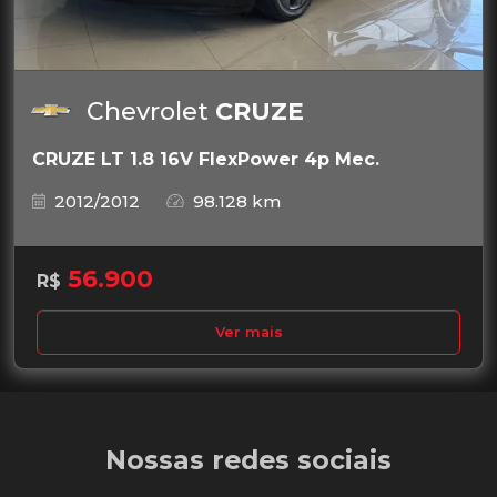
Chevrolet
CRUZE
CRUZE LT 1.8 16V FlexPower 4p Mec.
2012/2012
98.128 km
56.900
R$
Ver mais
Nossas redes sociais