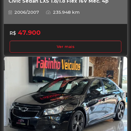
Civic Sedan LXS 1.8/1.8 Flex 16V Mec. 4p
2006/2007
235.948 km
47.900
R$
Ver mais